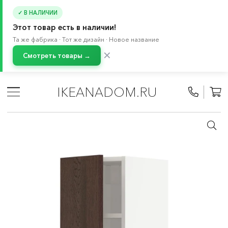
✓ В НАЛИЧИИ
Этот товар есть в наличии!
Та же фабрика · Тот же дизайн · Новое название
✕
Смотреть товары →
Главная
/
Каталог
/
Кухня и бытовая техника
/
Кухни
/
Модульные кухни МЕТОД
/
Все компоненты МЕТОД
/
IKEANADOM.RU
Навесные шкафы МЕТОД