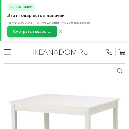
✓ В НАЛИЧИИ
Этот товар есть в наличии!
Та же фабрика · Тот же дизайн · Новое название
✕
Смотреть товары →
Главная
/
Каталог
/
Мебель
/
Столы
/
Кухонные столы
/
Столы до 4 мест
IKEANADOM.RU