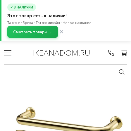
✓ В НАЛИЧИИ
Этот товар есть в наличии!
Та же фабрика · Тот же дизайн · Новое название
✕
Смотреть товары →
Главная
/
Каталог
/
Мебель
/
Буфеты и шкафы витрины
/
Система хранения БЕСТО
/
Ручки
IKEANADOM.RU