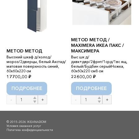
METOD МЕТОД /
MAXIMERA ИКЕА ПАКС /
METOD МЕТОД
МАКСИМЕРА
Высокий шкаф д/холод/
Выс шк д/
P
мороз/2дверцы, белый Акстад/
дхвк+двр/2фрнт/1срд/1вс ящ,
матовая поверхность синий,
белый/Будбин серыйНожка,
П
60x60x220 см
60x60x220 см8 см
Г
17700,00
₽
22600,00
₽
6
ПОДРОБНЕЕ
ПОДРОБНЕЕ
Количество
Количество
К
товара
товара
т
METOD
METOD
P
МЕТОД
МЕТОД
П
© 2015–2026 IKEANADOM
/
Условия оказания услуг
Политика конфиденциальности
MAXIMERA
ИКЕА