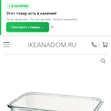
✓ В НАЛИЧИИ
Этот товар есть в наличии!
Та же фабрика · Тот же дизайн · Новое название
✕
Смотреть товары →
Главная
/
Каталог
/
Кухонная утварь
/
Контейнеры и емкости для хранения продуктов
/
IKEANADOM.RU
Контейнеры для продуктов