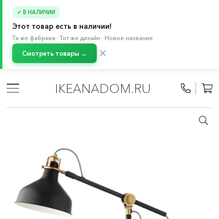
✓ В НАЛИЧИИ
Этот товар есть в наличии!
Та же фабрика · Тот же дизайн · Новое название
✕
Смотреть товары →
Главная
/
Каталог
/
Освещение
/
Лампы и светильники
/
Настольные лампы
IKEANADOM.RU