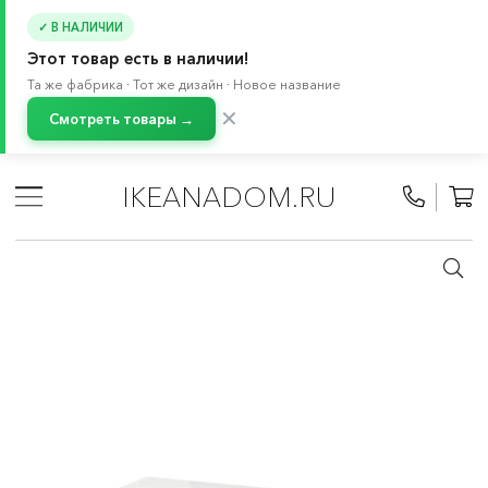
✓ В НАЛИЧИИ
Этот товар есть в наличии!
Та же фабрика · Тот же дизайн · Новое название
✕
Смотреть товары →
Главная
/
Каталог
/
Мебель
/
Столы
/
Кухонные столы
/
Столы на 4 места
IKEANADOM.RU