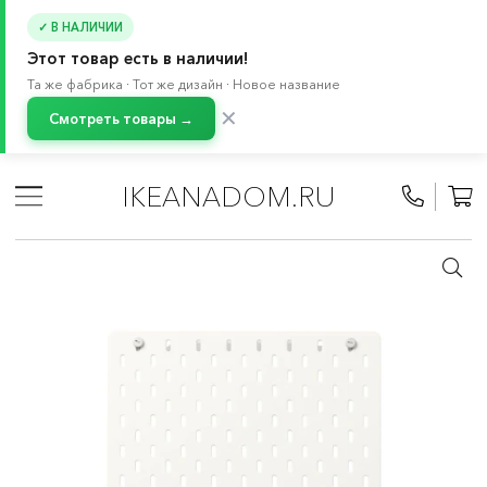
✓ В НАЛИЧИИ
Этот товар есть в наличии!
Та же фабрика · Тот же дизайн · Новое название
✕
Смотреть товары →
Главная
/
Каталог
/
Хранение и порядок
/
Крючки, полки, настенные органайзеры
/
IKEANADOM.RU
Настенные органайзеры для хранения