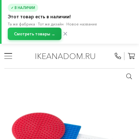
✓ В НАЛИЧИИ
Этот товар есть в наличии!
Та же фабрика · Тот же дизайн · Новое название
✕
Смотреть товары →
Главная
/
Каталог
/
Детские товары
/
Товары для детей 3-7 лет
/
IKEANADOM.RU
Игрушки и товары для творчества
/
Товары для творчества