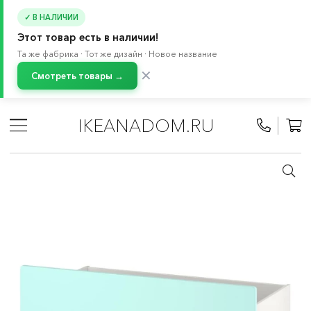
✓ В НАЛИЧИИ
Этот товар есть в наличии!
Та же фабрика · Тот же дизайн · Новое название
✕
Смотреть товары →
Главная
/
Каталог
/
Детские товары
/
Товары для малышей 0-2 лет
/
Хранение в детской
/
IKEANADOM.RU
СМОСТАД система
/
Двери и ящики для СМОСТАД