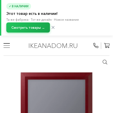
✓ В НАЛИЧИИ
Этот товар есть в наличии!
Та же фабрика · Тот же дизайн · Новое название
✕
Смотреть товары →
Главная
/
Каталог
/
Декор для дома
/
Рамки и картины
/
Рамы для фотографий и картин
IKEANADOM.RU