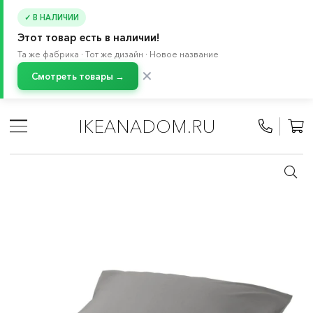
✓ В НАЛИЧИИ
Этот товар есть в наличии!
Та же фабрика · Тот же дизайн · Новое название
✕
Смотреть товары →
Главная
/
Каталог
/
Текстиль для дома
/
Текстиль для спальни
/
Постельное белье
/
Наволочки
IKEANADOM.RU