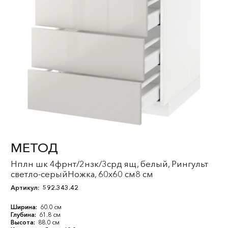
МЕТОД
Нплн шк 4фрнт/2нзк/3срд ящ, белый, Рингульт
светло-серыйНожка, 60x60 см8 см
Артикул:
592.343.42
Ширина:
60.0 см
Глубина:
61.8 см
Высота:
88.0 см