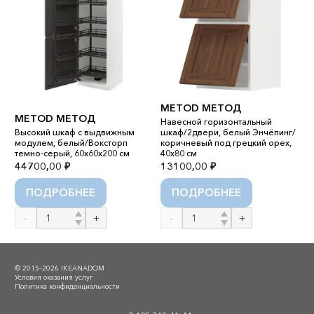
METOD МЕТОД
METOD МЕТОД
Навесной горизонтальный
Высокий шкаф с выдвижным
шкаф/2двери, белый Энчёпинг/
У
модулем, белый/Воксторп
коричневый под грецкий орех,
темно-серый, 60x60x200 см
40x80 см
П
44700,00
₽
13100,00
₽
6
ПОДРОБНЕЕ
ПОДРОБНЕЕ
Количество
Количество
К
товара
товара
т
METOD
METOD
У
МЕТОД
МЕТОД
© 2015–2026 IKEANADOM
Условия оказания услуг
Политика конфиденциальности