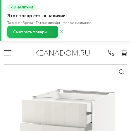
✓ В НАЛИЧИИ
Этот товар есть в наличии!
Та же фабрика · Тот же дизайн · Новое название
✕
Смотреть товары →
Главная
/
Каталог
/
Кухня и бытовая техника
/
Кухни
/
Модульные кухни МЕТОД
/
Все компоненты МЕТОД
/
IKEANADOM.RU
Кухонные шкафы МЕТОД