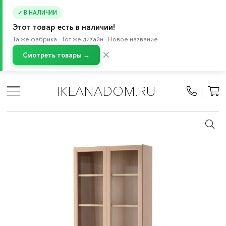
✓ В НАЛИЧИИ
Этот товар есть в наличии!
Та же фабрика · Тот же дизайн · Новое название
✕
Смотреть товары →
Главная
/
Каталог
/
Мебель
/
Буфеты и шкафы витрины
/
Серванты и шкафы-витрины
IKEANADOM.RU