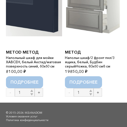
METOD МЕТОД
МЕТОД
Э
Напольный шкаф для мойки
Напольн шкаф/2 фронт пнл/3
ХАВСЕН, белый Акстад/матовая
ящика, белый, Будбин
С
поверхность синий, 60x60 см
серыйНожка, 80x60 см8 см
м
8100,00
₽
19850,00
₽
3
ПОДРОБНЕЕ
ПОДРОБНЕЕ
Количество
Количество
К
товара
товара
т
METOD
МЕТОД
Э
МЕТОД
© 2015–2026 IKEANADOM
Условия оказания услуг
Политика конфиденциальности