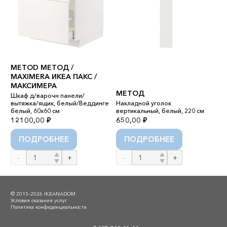
METOD МЕТОД /
MAXIMERA ИКЕА ПАКС /
МАКСИМЕРА
МЕТОД
Шкаф д/варочн панели/
S
вытяжка/ящик, белый/Веддинге
Накладной уголок
белый, 60x60 см
вертикальный, белый, 220 см
Б
12100,00
₽
650,00
₽
2
ПОДРОБНЕЕ
ПОДРОБНЕЕ
Количество
Количество
К
товара
товара
т
METOD
МЕТОД
S
МЕТОД
L
© 2015–2026 IKEANADOM
/
Условия оказания услуг
Политика конфиденциальности
MAXIMERA
ИКЕА