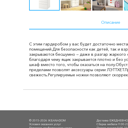
Описание
С этим гардеробом у вас будет достаточно мест
помещений.
Для безопасности как детей, так и в
закрываются бесшумно — даже в разгар жаркого 
благодаря чему ящик закрывается плотно и без ус
шкаф вместо того, чтобы оказаться на полу.
Обуст
пределами позволят аксессуары серии ЛЭТТХЕТ.
П
свежесть.
Регулируемые ножки позволяют скоррек
© 2015–2026 IKEANADOM
Доставка ЕЖЕДНЕВН
Условия оказания услуг
Сборка мебели 9:00-2
Политика конфиденциальности
Прием заказов 9:00-23