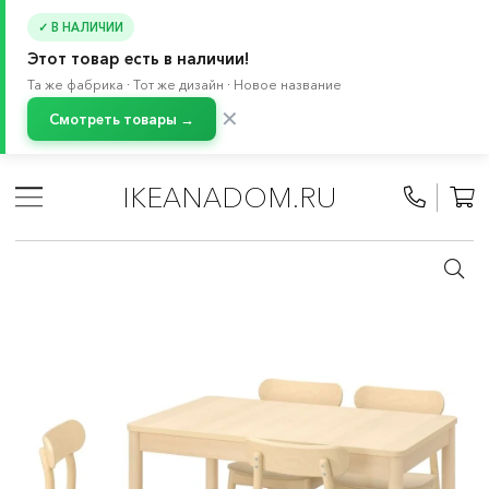
✓ В НАЛИЧИИ
Этот товар есть в наличии!
Та же фабрика · Тот же дизайн · Новое название
✕
Смотреть товары →
Главная
/
Каталог
/
Мебель
/
Стулья
/
Обеденные группы
/
Стол и 4 стула
IKEANADOM.RU