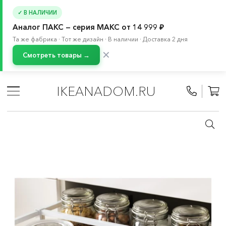
✓ В НАЛИЧИИ
Аналог ПАКС — серия МАКС от 14 999 ₽
Та же фабрика · Тот же дизайн · В наличии · Доставка 2 дня
✕
Смотреть товары →
Главная
/
Каталог
/
Кухня и бытовая техника
/
Кухни
/
Модульные кухни МЕТОД
/
Все компоненты МЕТОД
/
IKEANADOM.RU
Высокие шкафы-пеналы МЕТОД