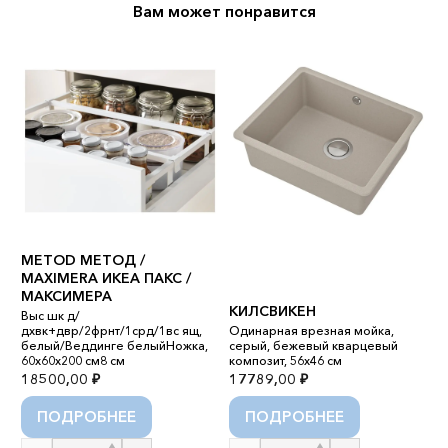
Вам может понравится
METOD МЕТОД /
MAXIMERA ИКЕА ПАКС /
МАКСИМЕРА
КИЛСВИКЕН
Выс шк д/
С
дхвк+двр/2фрнт/1срд/1вс ящ,
Одинарная врезная мойка,
белый/Веддинге белыйНожка,
серый, бежевый кварцевый
С
60x60x200 см8 см
композит, 56x46 см
л
18500,00
₽
17789,00
₽
4
ПОДРОБНЕЕ
ПОДРОБНЕЕ
Количество
Количество
К