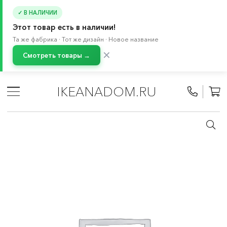
✓ В НАЛИЧИИ
Этот товар есть в наличии!
Та же фабрика · Тот же дизайн · Новое название
✕
Смотреть товары →
Главная
/
Каталог
/
Кухня и бытовая техника
/
Кухни
/
Модульные кухни МЕТОД
/
Все компоненты МЕТОД
/
IKEANADOM.RU
Шкафы для встраиваемой техники МЕТОД