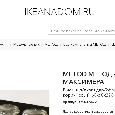
IKEANADOM.RU
ухни
/
Модульные кухни МЕТОД
/
Все компоненты МЕТОД
/
Ш
METOD МЕТОД /
МАКСИМЕРА
Выс шк д/дхвк+двр/2фр
коричневый, 60x60x220
Артикул:
594.473.72
Ящик с доводчиком закрывается 