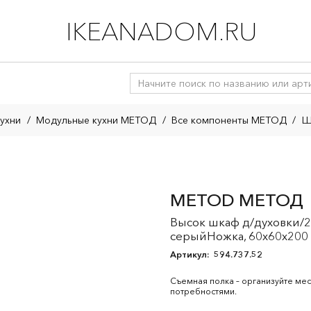
IKEANADOM.RU
ухни
/
Модульные кухни МЕТОД
/
Все компоненты МЕТОД
/
Ш
METOD МЕТОД
Высок шкаф д/духовки/
серыйНожка, 60x60x200
Артикул:
594.737.52
Съемная полка – организуйте мес
потребностями.