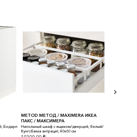
METOD МЕТОД / MAXIMERA ИКЕА
ПАКС / МАКСИМЕРА
МЕТОД
й, Бодарп
Напольный шкаф с ящиком/дверцей, белый/
Высокий шкаф с
Кунгсбакка антрацит, 40x60 см
Будбин темно-
10200,00
₽
27000,00
₽