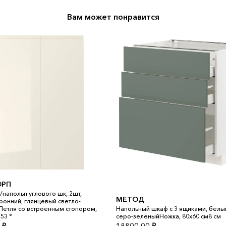
Вам может понравится
ОРП
/напольн углового шк, 2шт,
МЕТОД
ронний, глянцевый светло-
етля со встроенным стопором,
Напольный шкаф с 3 ящиками, белы
53 °
серо-зеленыйНожка, 80x60 см8 см
0
₽
18800,00
₽