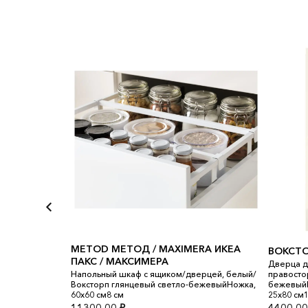
METOD МЕТОД / MAXIMERA ИКЕА
ВОКСТ
ПАКС / МАКСИМЕРА
Дверца д
розильн,
Напольный шкаф с ящиком/дверцей, белый/
правосто
Ножка,
Воксторп глянцевый светло-бежевыйНожка,
бежевыйП
60x60 см8 см
25x80 см1
11300,00
₽
4400,0