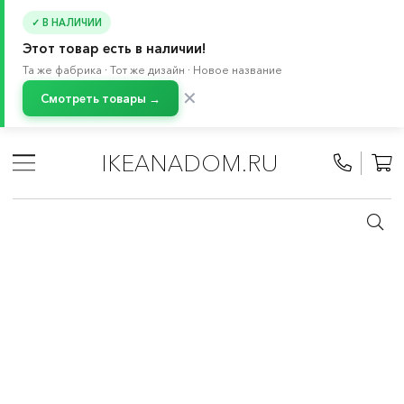
✓ В НАЛИЧИИ
Этот товар есть в наличии!
Та же фабрика · Тот же дизайн · Новое название
✕
Смотреть товары →
Главная
/
Каталог
/
Хранение и порядок
/
Системы для хранения
/
ПАКС система
/
IKEANADOM.RU
Полки, ящики, вставки, петли для ПАКС