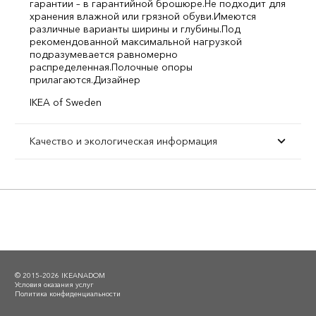
гарантии – в гарантийной брошюре.
Не подходит для
хранения влажной или грязной обуви.
Имеются
различные варианты ширины и глубины.
Под
рекомендованной максимальной нагрузкой
подразумевается равномерно
распределенная.
Полочные опоры
прилагаются.
Дизайнер
IKEA of Sweden
Качество и экологическая информация
© 2015–2026 IKEANADOM
Условия оказания услуг
Политика конфиденциальности