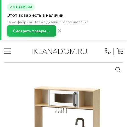
✓ В НАЛИЧИИ
Этот товар есть в наличии!
Та же фабрика · Тот же дизайн · Новое название
✕
Смотреть товары →
Главная
/
Каталог
/
Детские товары
/
Товары для детей 3-7 лет
/
IKEANADOM.RU
Игрушки и товары для творчества
/
Деревянные игрушки