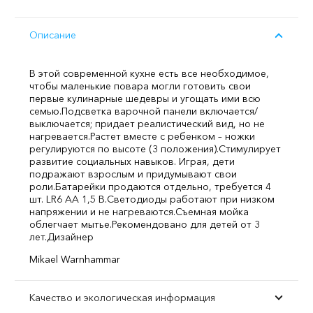
Описание
В этой современной кухне есть все необходимое,
чтобы маленькие повара могли готовить свои
первые кулинарные шедевры и угощать ими всю
семью.
Подсветка варочной панели включается/
выключается; придает реалистический вид, но не
нагревается.
Растет вместе с ребенком – ножки
регулируются по высоте (3 положения).
Стимулирует
развитие социальных навыков. Играя, дети
подражают взрослым и придумывают свои
роли.
Батарейки продаются отдельно, требуется 4
шт. LR6 АА 1,5 В.
Светодиоды работают при низком
напряжении и не нагреваются.
Съемная мойка
облегчает мытье.
Рекомендовано для детей от 3
лет.
Дизайнер
Mikael Warnhammar
Качество и экологическая информация