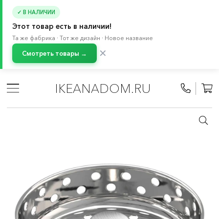
✓ В НАЛИЧИИ
Этот товар есть в наличии!
Та же фабрика · Тот же дизайн · Новое название
✕
Смотреть товары →
Главная
/
Каталог
/
Кухня и бытовая техника
/
Кухни
/
Модульные кухни МЕТОД
/
Кухонные смесители и мойки
IKEANADOM.RU
/
Комплектующие для кухонных моек