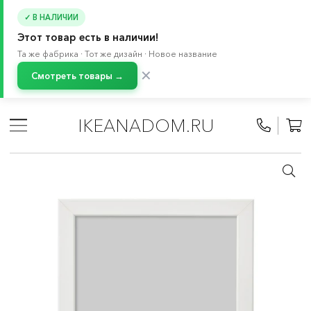
✓ В НАЛИЧИИ
Этот товар есть в наличии!
Та же фабрика · Тот же дизайн · Новое название
✕
Смотреть товары →
Главная
/
Каталог
/
Декор для дома
/
Рамки и картины
/
Рамы для фотографий и картин
IKEANADOM.RU