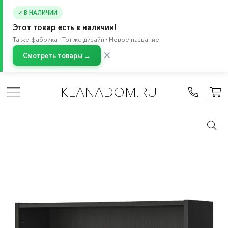
✓ В НАЛИЧИИ
Этот товар есть в наличии!
Та же фабрика · Тот же дизайн · Новое название
✕
Смотреть товары →
Главная
/
Каталог
/
Мебель
/
Стеллажи и книжные шкафы
/
Книжные шкафы
IKEANADOM.RU