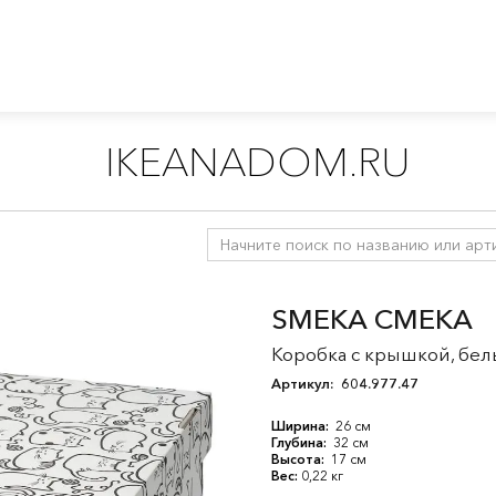
IKEANADOM.RU
ссуары для хранения
/
Организация рабочего места
SMEKA СМЕКА
Коробка с крышкой, бел
Артикул:
604.977.47
Ширина:
26 см
Глубина:
32 см
Высота:
17 см
Вес:
0,22 кг