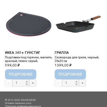
ИКЕА 365+ ГУНСТИГ
ГРИЛЛА
Б
 3
Подставка под горячее, магнитн,
Сковорода для гриля, черный,
С
красный, темно-серый,
36x26 см
н
599,00
₽
1399,00
₽
1
ПОДРОБНЕЕ
ПОДРОБНЕЕ
Количество
Количество
К
товара
товара
т
ИКЕА
ГРИЛЛА
Б
365+
Б
© 2015–2026 IKEANADOM
ГУНСТИГ
Условия оказания услуг
Политика конфиденциальности