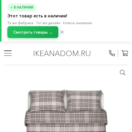
✓ В НАЛИЧИИ
Этот товар есть в наличии!
Та же фабрика · Тот же дизайн · Новое название
✕
Смотреть товары →
Главная
/
Каталог
/
Текстиль для дома
/
Текстиль для спальни
/
Постельное белье
/
IKEANADOM.RU
Комплекты постельного белья