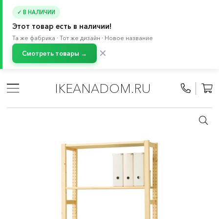
✓ В НАЛИЧИИ
Этот товар есть в наличии!
Та же фабрика · Тот же дизайн · Новое название
✕
Смотреть товары →
Главная
/
Каталог
/
Мебель
/
Буфеты и шкафы витрины
/
Система хранения БЕСТО
IKEANADOM.RU