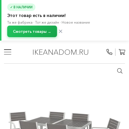
✓ В НАЛИЧИИ
Этот товар есть в наличии!
Та же фабрика · Тот же дизайн · Новое название
✕
Смотреть товары →
Главная
/
Каталог
/
Балкон и сад
/
Садовая мебель
/
Комплекты мебели для сада
IKEANADOM.RU