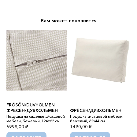
Вам может понравится
B
FRÖSÖN/DUVHOLMEN
К
ФРЁСЁН/ДУВХОЛЬМЕН
ФРЁСЁН/ДУВХОЛЬМЕН
я
Подушка на сиденье,д/садовой
Подушка д/садовой мебели,
Л
мебели, бежевый, 124x62 см
бежевый, 62x44 см
к
6999,00
₽
1490,00
₽
2