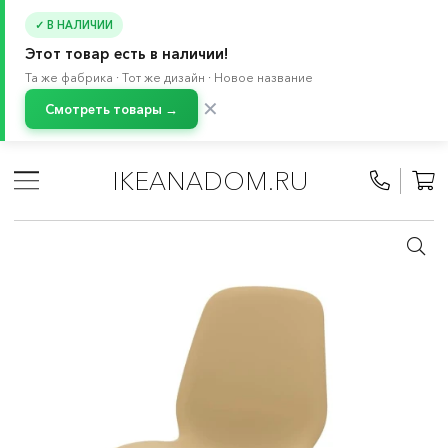
✓ В НАЛИЧИИ
Этот товар есть в наличии!
Та же фабрика · Тот же дизайн · Новое название
✕
Смотреть товары →
Главная
/
Каталог
/
Мебель
/
Стулья
/
Стулья для кухни
/
Кухонные стулья
IKEANADOM.RU