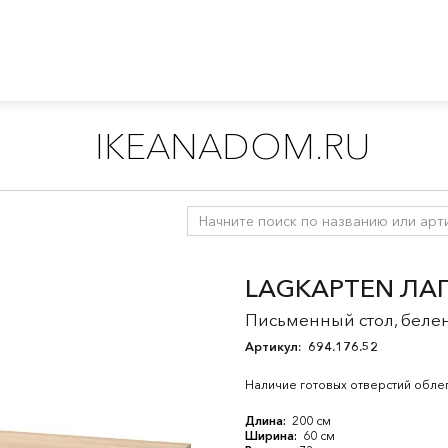
IKEANADOM.RU
емы для хранения
/
БРУР система
/
Комбинации
LAGKAPTEN ЛАГ
Письменный стол, белен
Артикул:
694.176.52
Наличие готовых отверстий облег
Длина:
200 см
Ширина:
60 см