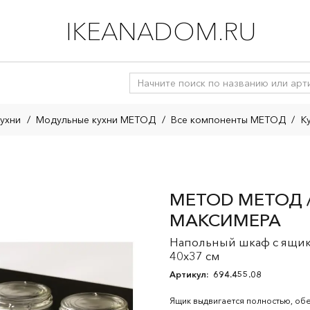
IKEANADOM.RU
ухни
/
Модульные кухни МЕТОД
/
Все компоненты МЕТОД
/
К
METOD МЕТОД /
МАКСИМЕРА
Напольный шкаф с ящико
40x37 см
Артикул:
694.455.08
Ящик выдвигается полностью, об