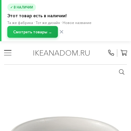
✓ В НАЛИЧИИ
Этот товар есть в наличии!
Та же фабрика · Тот же дизайн · Новое название
✕
Смотреть товары →
Главная
/
Каталог
/
Растения и кашпо
/
Цветочные горшки и кашпо
/
Кашпо и горшки
IKEANADOM.RU