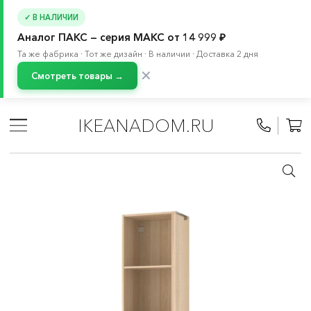
✓ В НАЛИЧИИ
Аналог ПАКС — серия МАКС от 14 999 ₽
Та же фабрика · Тот же дизайн · В наличии · Доставка 2 дня
✕
Смотреть товары →
Главная
/
Каталог
/
Хранение и порядок
/
Системы для хранения
/
ПАКС система
/
IKEANADOM.RU
Каркасы для распашных дверей