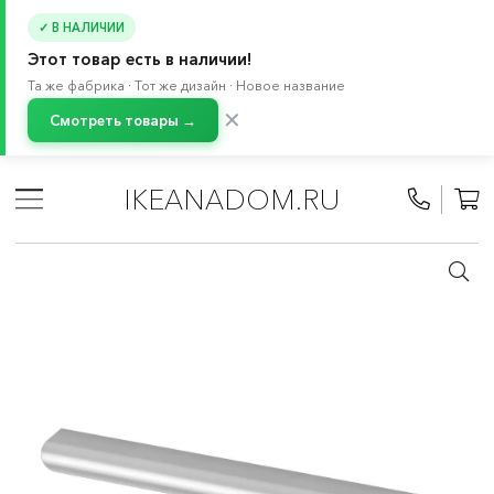
✓ В НАЛИЧИИ
Этот товар есть в наличии!
Та же фабрика · Тот же дизайн · Новое название
✕
Смотреть товары →
Главная
/
Каталог
/
Мебель
/
Буфеты и шкафы витрины
/
Система хранения БЕСТО
/
Ручки
IKEANADOM.RU