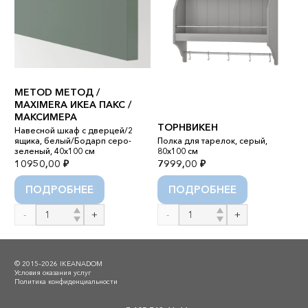
METOD МЕТОД /
MAXIMERA ИКЕА ПАКС /
МАКСИМЕРА
ТОРНВИКЕН
К
з,
Навесной шкаф с дверцей/2
ящика, белый/Бодарп серо-
Полка для тарелок, серый,
Н
зеленый, 40x100 см
80x100 см
с
10950,00
₽
7999,00
₽
3
ПОДРОБНЕЕ
ПОДРОБНЕЕ
Количество
Количество
К
товара
товара
т
METOD
ТОРНВИКЕН
К
МЕТОД
© 2015–2026 IKEANADOM
/
Условия оказания услуг
Политика конфиденциальности
MAXIMERA
ИКЕА