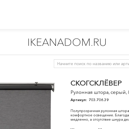
IKEANADOM.RU
 и жалюзи
/
Жалюзи
/
Рулонные шторы
СКОГСКЛЁВЕР
Рулонная штора, серый, 
Артикул:
703.706.39
Полупрозрачная рулонная штора 
комфортное освещение. Благода
медленно, а отсутствие шнура де