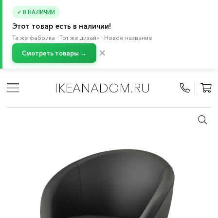
✓ В НАЛИЧИИ
Этот товар есть в наличии!
Та же фабрика · Тот же дизайн · Новое название
✕
Смотреть товары →
Главная
/
Каталог
/
Мебель
/
Стулья
/
Стулья для письменного стола
/
IKEANADOM.RU
Стулья для письменного стола