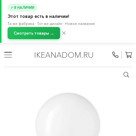
✓ В НАЛИЧИИ
Этот товар есть в наличии!
Та же фабрика · Тот же дизайн · Новое название
✕
Смотреть товары →
Главная
/
Каталог
/
Освещение
/
Товары интеллектуального освещения
/
IKEANADOM.RU
Беспроводные светодиоды