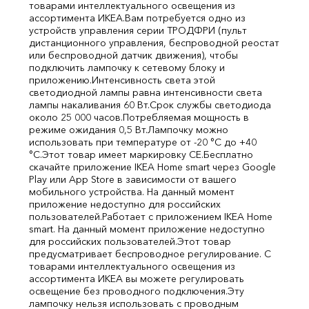
товарами интеллектуального освещения из
ассортимента ИКЕА.
Вам потребуется одно из
устройств управления серии ТРОДФРИ (пульт
дистанционного управления, беспроводной реостат
или беспроводной датчик движения), чтобы
подключить лампочку к сетевому блоку и
приложению.
Интенсивность света этой
светодиодной лампы равна интенсивности света
лампы накаливания 60 Вт.
Срок службы светодиода
около 25 000 часов.
Потребляемая мощность в
режиме ожидания 0,5 Вт.
Лампочку можно
использовать при температуре от -20 °C до +40
°C.
Этот товар имеет маркировку CE.
Бесплатно
скачайте приложение IKEA Home smart через Google
Play или App Store в зависимости от вашего
мобильного устройства. На данный момент
приложение недоступно для российских
пользователей.
Работает с приложением IKEA Home
smart. На данный момент приложение недоступно
для российских пользователей.
Этот товар
предусматривает беспроводное регулирование. С
товарами интеллектуального освещения из
ассортимента ИКЕА вы можете регулировать
освещение без проводного подключения.
Эту
лампочку нельзя использовать с проводным