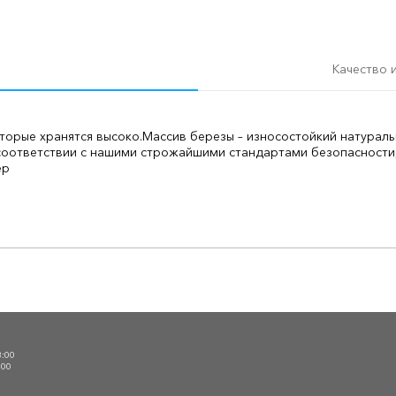
Качество 
торые хранятся высоко.
Массив березы – износостойкий натураль
 соответствии с нашими строжайшими стандартами безопасности
ер
О
3:00
:00