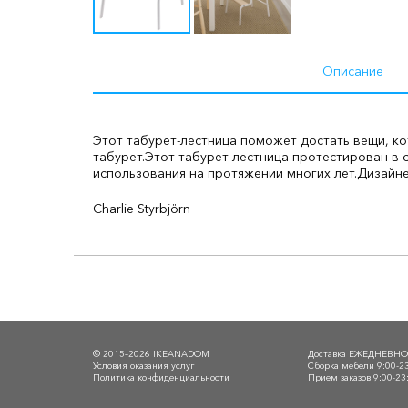
Описание
Этот табурет-лестница поможет достать вещи, ко
табурет.
Этот табурет-лестница протестирован в
использования на протяжении многих лет.
Дизайн
Charlie Styrbjörn
© 2015–2026 IKEANADOM
Доставка ЕЖЕДНЕВН
Условия оказания услуг
Сборка мебели 9:00-2
Политика конфиденциальности
Прием заказов 9:00-23