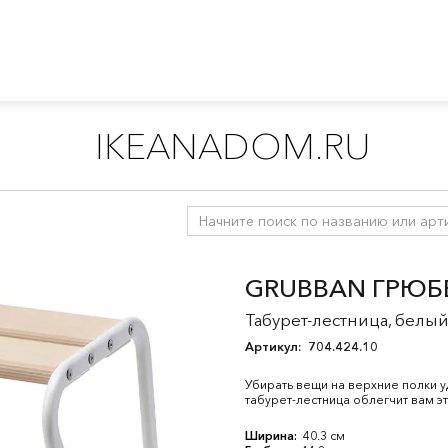
IKEANADOM.RU
ы и скамьи
/
Табуреты
GRUBBAN ГРЮБ
Табурет-лестница, белый
Артикул:
704.424.10
Убирать вещи на верхние полки уд
табурет-лестница облегчит вам эт
Ширина:
40.3 см