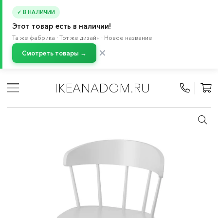
✓ В НАЛИЧИИ
Этот товар есть в наличии!
Та же фабрика · Тот же дизайн · Новое название
✕
Смотреть товары →
Главная
/
Каталог
/
Мебель
/
Стулья
/
Стулья для кухни
/
Кухонные стулья
IKEANADOM.RU