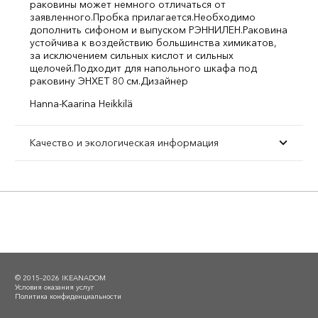
раковины может немного отличаться от
заявленного.
Пробка прилагается.
Необходимо
дополнить сифоном и выпуском РЭННИЛЕН.
Раковина
устойчива к воздействию большинства химикатов,
за исключением сильных кислот и сильных
щелочей.
Подходит для напольного шкафа под
раковину ЭНХЕТ 80 см.
Дизайнер
Hanna-Kaarina Heikkilä
Качество и экологическая информация
© 2015–2026 IKEANADOM
Условия оказания услуг
Политика конфиденциальности