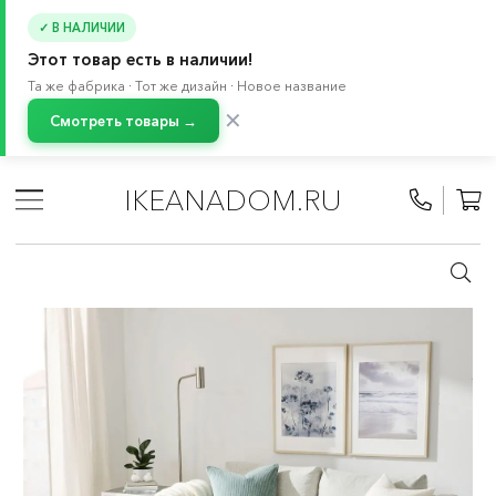
✓ В НАЛИЧИИ
Этот товар есть в наличии!
Та же фабрика · Тот же дизайн · Новое название
✕
Смотреть товары →
Главная
/
Каталог
/
Ковры и напольные покрытия
/
Ковры
/
Большие и средние ковры
IKEANADOM.RU