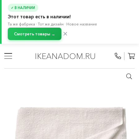
✓ В НАЛИЧИИ
Этот товар есть в наличии!
Та же фабрика · Тот же дизайн · Новое название
✕
Смотреть товары →
Главная
/
Каталог
/
Текстиль для дома
/
Текстиль для ванной
/
Полотенца
IKEANADOM.RU