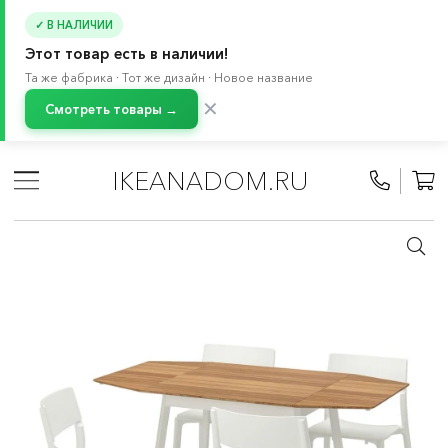
✓ В НАЛИЧИИ
Этот товар есть в наличии!
Та же фабрика · Тот же дизайн · Новое название
✕
Смотреть товары →
Главная
/
Каталог
/
Мебель
/
Стулья
/
Обеденные группы
/
Стол и 4 стула
IKEANADOM.RU