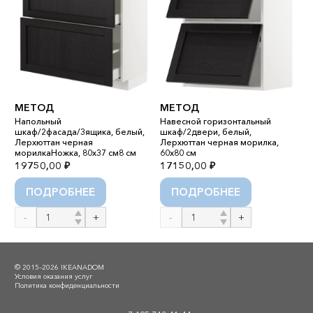
МЕТОД
МЕТОД
M
Напольный
Навесной горизонтальный
шкаф/2фасада/3ящика, белый,
шкаф/2двери, белый,
Н
Лерхюттан черная
Лерхюттан черная морилка,
с
морилкаНожка, 80x37 см8 см
60x80 см
Р
19750,00
₽
17150,00
₽
1
ПОДРОБНЕЕ
ПОДРОБНЕЕ
Количество
Количество
К
товара
товара
т
МЕТОД
МЕТОД
M
М
© 2015–2026 IKEANADOM
Условия оказания услуг
Политика конфиденциальности