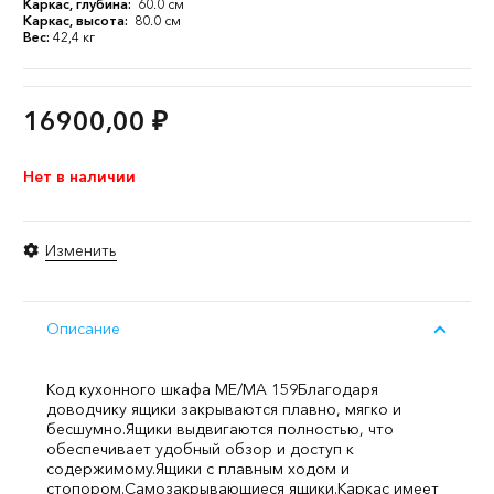
Каркас, глубина:
60.0 см
Каркас, высота:
80.0 см
Вес:
42,4 кг
16900,00
₽
Нет в наличии
Изменить
Описание
Код кухонного шкафа ME/MA 159
Благодаря
доводчику ящики закрываются плавно, мягко и
бесшумно.
Ящики выдвигаются полностью, что
обеспечивает удобный обзор и доступ к
содержимому.
Ящики с плавным ходом и
стопором.
Самозакрывающиеся ящики.
Каркас имеет