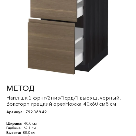
МЕТОД
Напл шк 2 фрнт/2низ/1срд/1 выс ящ, черный,
Воксторп грецкий орехНожка, 40x60 см8 см
Артикул:
792.368.49
Ширина:
40.0 см
Глубина:
62.1 см
Высота:
88.0 см