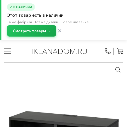
✓ В НАЛИЧИИ
Этот товар есть в наличии!
Та же фабрика · Тот же дизайн · Новое название
✕
Смотреть товары →
Главная
/
Каталог
/
Мебель
/
Буфеты и шкафы витрины
/
Система хранения БЕСТО
/
IKEANADOM.RU
Тумбы под телевизор БЕСТО