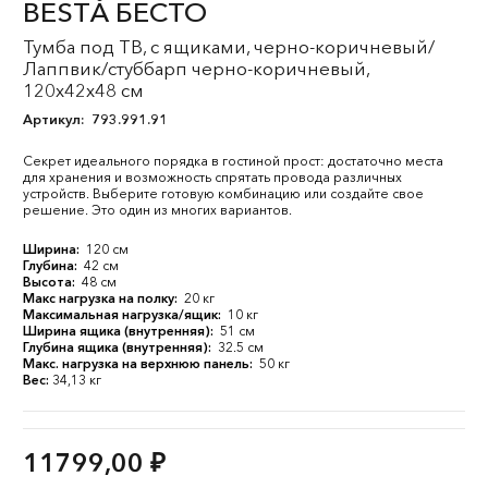
BESTÅ БЕСТО
Тумба под ТВ, с ящиками, черно-коричневый/
Лаппвик/стуббарп черно-коричневый,
120x42x48 см
Артикул:
793.991.91
Секрет идеального порядка в гостиной прост: достаточно места
для хранения и возможность спрятать провода различных
устройств. Выберите готовую комбинацию или создайте свое
решение. Это один из многих вариантов.
Ширина:
120 см
Глубина:
42 см
Высота:
48 см
Макс нагрузка на полку:
20 кг
Максимальная нагрузка/ящик:
10 кг
Ширина ящика (внутренняя):
51 см
Глубина ящика (внутренняя):
32.5 см
Макс. нагрузка на верхнюю панель:
50 кг
Вес:
34,13 кг
11799,00
₽