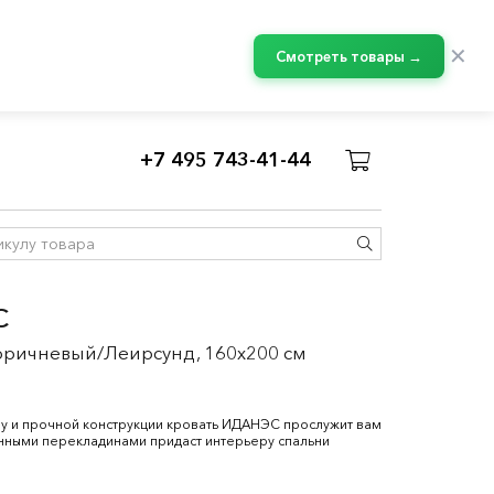
✕
Смотреть товары →
+7 495 743-41-44
С
коричневый/Леирсунд, 160x200 см
у и прочной конструкции кровать ИДАНЭС прослужит вам
янными перекладинами придаст интерьеру спальни