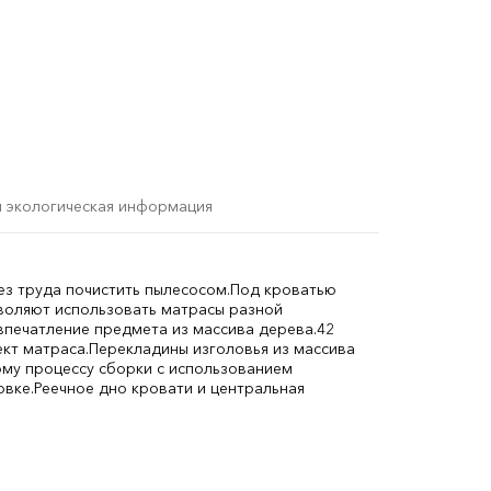
и экологическая информация
з труда почистить пылесосом.
Под кроватью
воляют использовать матрасы разной
впечатление предмета из массива дерева.
42
кт матраса.
Перекладины изголовья из массива
му процессу сборки с использованием
овке.
Реечное дно кровати и центральная